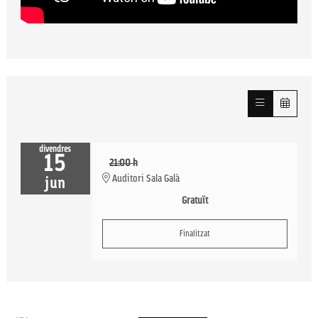
divendres
15
21:00 h
Auditori Sala Galà
jun
Gratuït
Finalitzat