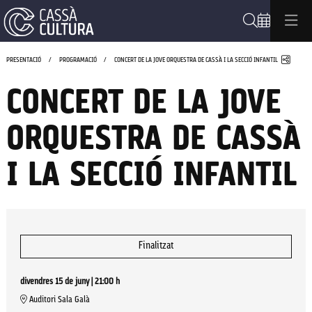
Cerca
Compa
PRESENTACIÓ
PROGRAMACIÓ
CONCERT DE LA JOVE ORQUESTRA DE CASSÀ I LA SECCIÓ INFANTIL
CONCERT DE LA JOVE
ORQUESTRA DE CASSÀ
I LA SECCIÓ INFANTIL
Finalitzat
divendres 15 de juny
|
21:00 h
Auditori Sala Galà