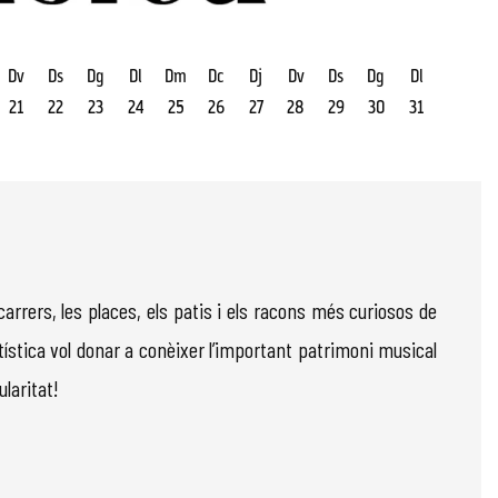
Dv
Ds
Dg
Dl
Dm
Dc
Dj
Dv
Ds
Dg
Dl
21
22
23
24
25
26
27
28
29
30
31
carrers, les places, els patis i els racons més curiosos de
ística vol donar a conèixer l’important patrimoni musical
ularitat!