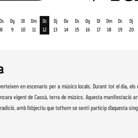
Ds
Dg
Dl
Dm
Dc
Dj
Dv
Ds
Dg
Dl
Dm
Dc
Dj
8
9
10
11
12
13
14
15
16
17
18
19
20
st
Dimecres 12 d'agost
a
verteixen en escenaris per a músics locals. Durant tot el dia, els 
cara vigent de Cassà, terra de músics. Aquesta manifestació art
tradició, amb l’objectiu que tothom se senti partícip d’aquesta sing