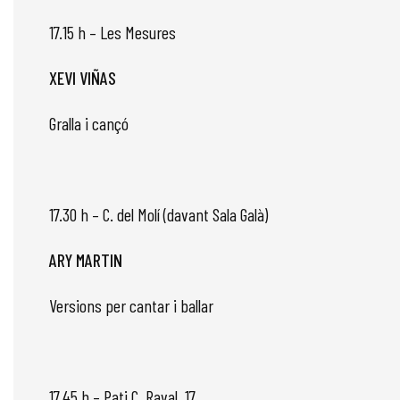
17.15 h – Les Mesures
XEVI VIÑAS
Gralla i cançó
17.30 h – C. del Molí (davant Sala Galà)
ARY MARTIN
Versions per cantar i ballar
17.45 h – Pati C. Raval, 17