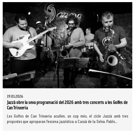
19.01.2026
Jazzà obre la seva programació del 2026 amb tres concerts a les Golfes de
Can Trinxeria
Les Golfes de Can Trinxeria acullen, un cop més, el cicle Jazzà amb tres
propostes que aproparan l’escena jazzística a Cassà de la Selva. Pablo...