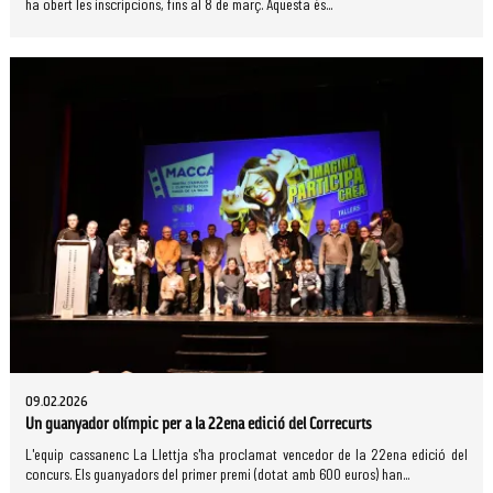
ha obert les inscripcions, fins al 8 de març. Aquesta és...
09.02.2026
Un guanyador olímpic per a la 22ena edició del Correcurts
L'equip cassanenc La Llettja s'ha proclamat vencedor de la 22ena edició del
concurs. Els guanyadors del primer premi (dotat amb 600 euros) han...