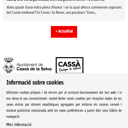
Voleu gaudir d’una visita plena d’humor i en la qual alhora coneixerem aspectes
del Cassà medieval? En Fonsu i la Remei, uns peculiars “Guies...
+ Actualitat
Informació sobre cookies
Ajuntament de Cassà de la Selva | Àrea de cultura
Utilitzem cookies pròpies i de tercers per al correcte funcionament del lloc web, i si
Rambla Onze de Setembre, 107
ens dona el seu consentiment, també farem servir cookies per recopilar dades de les
seves visites per obtenir estadístiques agregades per millorar els nostres serveis i
Cassà de la Selva Tel. 972 460 005
mostrar publicitat relacionada amb les seves preferències a partir dels seus hàbits de
navegació.
culturacassa@cassa.cat
Més informació