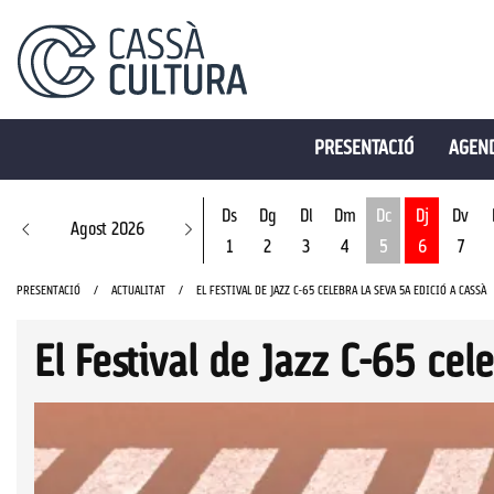
PRESENTACIÓ
AGEND
Ds
Dg
Dl
Dm
Dc
Dj
Dv
Agost 2026
1
2
3
4
5
6
7
Dimecres 5 d'ago
PRESENTACIÓ
ACTUALITAT
EL FESTIVAL DE JAZZ C-65 CELEBRA LA SEVA 5A EDICIÓ A CASSÀ
El Festival de Jazz C-65 cel