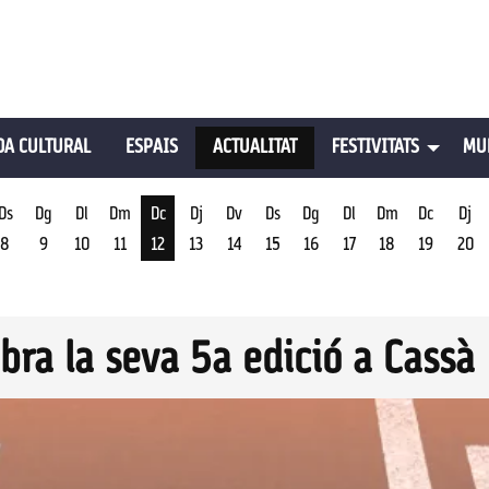
A CULTURAL
ESPAIS
ACTUALITAT
FESTIVITATS
MU
Ds
Dg
Dl
Dm
Dc
Dj
Dv
Ds
Dg
Dl
Dm
Dc
Dj
8
9
10
11
12
13
14
15
16
17
18
19
20
st
Dimecres 12 d'agost
ebra la seva 5a edició a Cassà