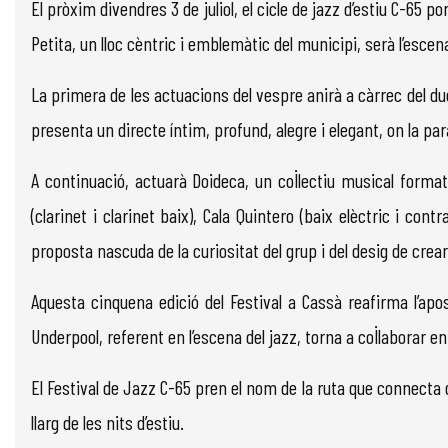
El pròxim divendres 3 de juliol, el cicle de jazz d’estiu C-65
Petita, un lloc cèntric i emblemàtic del municipi, serà l’escen
La primera de les actuacions del vespre anirà a càrrec del d
presenta un directe íntim, profund, alegre i elegant, on la pa
A continuació, actuarà Doideca, un col·lectiu musical format p
(clarinet i clarinet baix), Cala Quintero (baix elèctric i con
proposta nascuda de la curiositat del grup i del desig de crea
Aquesta cinquena edició del Festival a Cassà reafirma l’apos
Underpool, referent en l’escena del jazz, torna a col·laborar en
El Festival de Jazz C-65 pren el nom de la ruta que connecta div
llarg de les nits d’estiu.