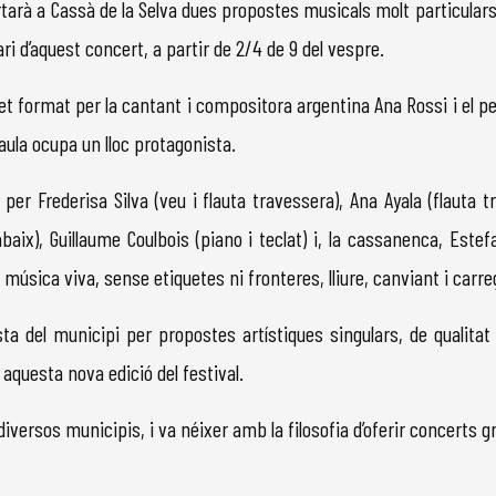
 portarà a Cassà de la Selva dues propostes musicals molt particular
ari d’aquest concert, a partir de 2/4 de 9 del vespre.
uet format per la cantant i compositora argentina Ana Rossi i el p
raula ocupa un lloc protagonista.
er Frederisa Silva (veu i flauta travessera), Ana Ayala (flauta tr
trabaix), Guillaume Coulbois (piano i teclat) i, la cassanenca, Es
r música viva, sense etiquetes ni fronteres, lliure, canviant i carr
ta del municipi per propostes artístiques singulars, de qualitat i
 aquesta nova edició del festival.
ersos municipis, i va néixer amb la filosofia d’oferir concerts grat