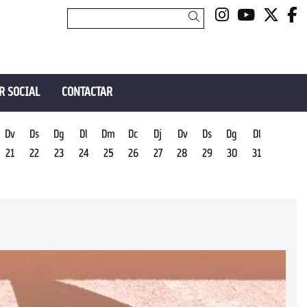
Link a insta
Link a y
Link 
L
Cercar
R SOCIAL
CONTACTAR
Dv
Ds
Dg
Dl
Dm
Dc
Dj
Dv
Ds
Dg
Dl
21
22
23
24
25
26
27
28
29
30
31