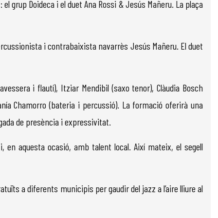
s: el grup Doideca i el duet Ana Rossi & Jesús Mañeru. La plaça
ercussionista i contrabaixista navarrès Jesús Mañeru. El duet
avessera i flautí), Itziar Mendibil (saxo tenor), Clàudia Bosch
tefanía Chamorro (bateria i percussió). La formació oferirà una
egada de presència i expressivitat.
, en aquesta ocasió, amb talent local. Així mateix, el segell
uïts a diferents municipis per gaudir del jazz a l’aire lliure al