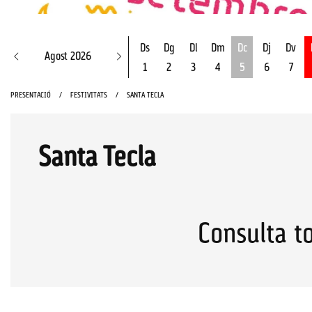
Ds
Dg
Dl
Dm
Dc
Dj
Dv
Agost 2026
1
2
3
4
5
6
7
Dimecres 5 d'ago
PRESENTACIÓ
FESTIVITATS
SANTA TECLA
Santa Tecla
Consulta to