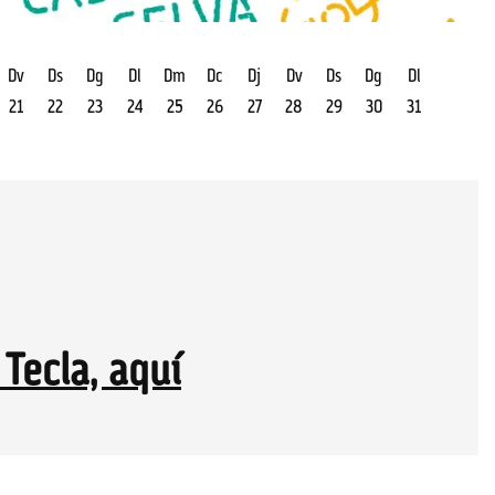
Dv
Ds
Dg
Dl
Dm
Dc
Dj
Dv
Ds
Dg
Dl
21
22
23
24
25
26
27
28
29
30
31
 Tecla, aquí