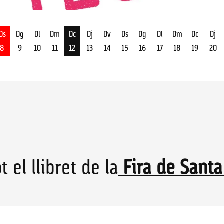
Ds
Dg
Dl
Dm
Dc
Dj
Dv
Ds
Dg
Dl
Dm
Dc
Dj
8
9
10
11
12
13
14
15
16
17
18
19
20
st
Dimecres 12 d'agost
t el llibret de la
Fira de Santa