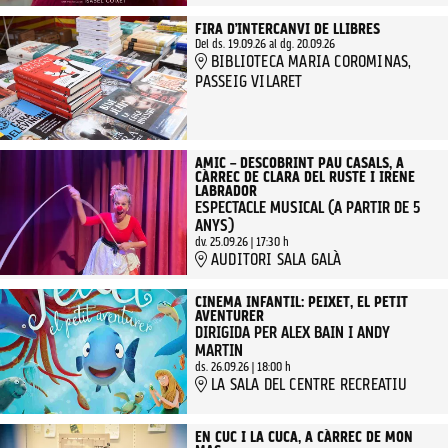
FIRA D’INTERCANVI DE LLIBRES
Del ds. 19.09.26
al dg. 20.09.26
BIBLIOTECA MARIA COROMINAS,
PASSEIG VILARET
AMIC – DESCOBRINT PAU CASALS, A
CÀRREC DE CLARA DEL RUSTE I IRENE
LABRADOR
ESPECTACLE MUSICAL (A PARTIR DE 5
ANYS)
dv. 25.09.26
|
17:30 h
AUDITORI SALA GALÀ
CINEMA INFANTIL: PEIXET, EL PETIT
AVENTURER
DIRIGIDA PER ALEX BAIN I ANDY
MARTIN
ds. 26.09.26
|
18:00 h
LA SALA DEL CENTRE RECREATIU
EN CUC I LA CUCA, A CÀRREC DE MON