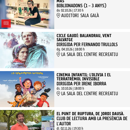
MAS
BIBLIONADONS (1 – 3 ANYS)
dv. 02.10.26
|
17:30 h
AUDITORI SALA GALÀ
CICLE GAUDÍ: BALANDRAU, VENT
SALVATGE
DIRIGIDA PER FERNANDO TRULLOLS
dg. 04.10.26
|
18:00 h
LA SALA DEL CENTRE RECREATIU
CINEMA INFANTIL: L'OLIVIA I EL
TERRATRÈMOL INVISIBLE
DIRIGIDA PER IRENE IBORRA
ds. 10.10.26
|
18:00 h
LA SALA DEL CENTRE RECREATIU
EL PUNT DE RUPTURA, DE JORDI DAUSÀ.
CLUB DE LECTURA AMB LA PRESÈNCIA DE
L'AUTOR
dl. 02.11.26
|
19:30 h