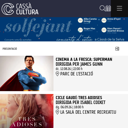
Cerca
Aquest és un carrusel automàtic. Usa les fletxes del teclat o el bo
banner_solfejant_2026
banner_solfejant_2026
banner_solfejant_2026. banner_solfejant_2026
Compa
PRESENTACIÓ
CINEMA A LA FRESCA: SUPERMAN
DIRIGIDA PER JAMES GUNN
dc. 12.08.26
|
22:00 h
PARC DE L'ESTACIÓ
CICLE GAUDÍ: TRES ADIOSES
DIRIGIDA PER ISABEL COIXET
dg. 06.09.26
|
18:00 h
LA SALA DEL CENTRE RECREATIU