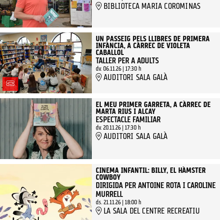
BIBLIOTECA MARIA COROMINAS
UN PASSEIG PELS LLIBRES DE PRIMERA
INFÀNCIA, A CÀRREC DE VIOLETA
CABALLOL
TALLER PER A ADULTS
dv. 06.11.26
|
17:30 h
AUDITORI SALA GALÀ
EL MEU PRIMER GARRETA, A CÀRREC DE
MARTA RIUS I ALCAY
ESPECTACLE FAMILIAR
dv. 20.11.26
|
17:30 h
AUDITORI SALA GALÀ
CINEMA INFANTIL: BILLY, EL HÀMSTER
COWBOY
DIRIGIDA PER ANTOINE ROTA I CAROLINE
MURRELL
ds. 21.11.26
|
18:00 h
LA SALA DEL CENTRE RECREATIU