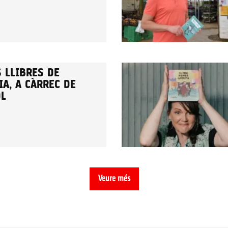
 LLIBRES DE
A, A CÀRREC DE
OL
Veure més