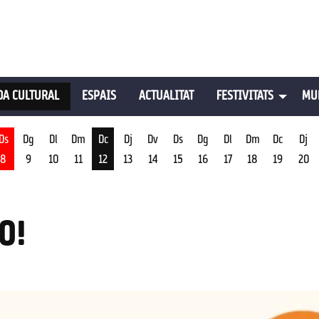
A CULTURAL
ESPAIS
ACTUALITAT
FESTIVITATS
MU
Ds
Dg
Dl
Dm
Dc
Dj
Dv
Ds
Dg
Dl
Dm
Dc
Dj
8
9
10
11
12
13
14
15
16
17
18
19
20
st
Dimecres 12 d'agost
O!