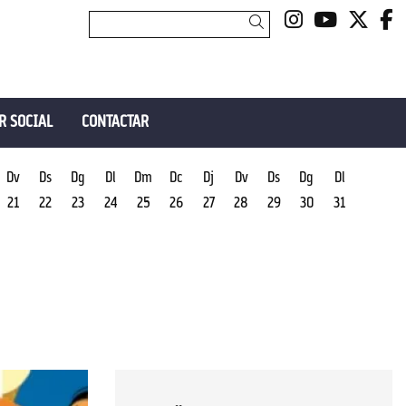
Link a insta
Link a y
Link 
L
Cercar
R SOCIAL
CONTACTAR
Dv
Ds
Dg
Dl
Dm
Dc
Dj
Dv
Ds
Dg
Dl
21
22
23
24
25
26
27
28
29
30
31