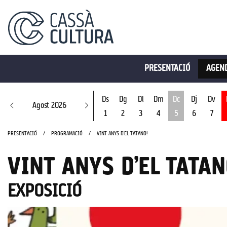
PRESENTACIÓ
AGEND
Ds
Dg
Dl
Dm
Dc
Dj
Dv
Agost 2026
1
2
3
4
5
6
7
Dimecres 5 d'ago
PRESENTACIÓ
PROGRAMACIÓ
VINT ANYS D’EL TATANO!
VINT ANYS D’EL TATAN
EXPOSICIÓ