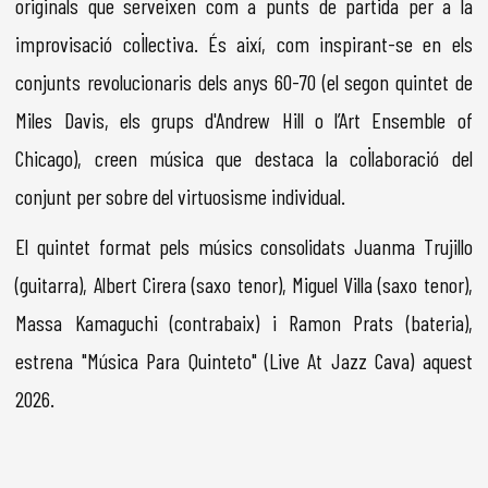
originals que serveixen com a punts de partida per a la
improvisació col·lectiva. És així, com inspirant-se en els
conjunts revolucionaris dels anys 60-70 (el segon quintet de
Miles Davis, els grups d'Andrew Hill o l’Art Ensemble of
Chicago), creen música que destaca la col·laboració del
conjunt per sobre del virtuosisme individual.
El quintet format pels músics consolidats Juanma Trujillo
(guitarra), Albert Cirera (saxo tenor), Miguel Villa (saxo tenor),
Massa Kamaguchi (contrabaix) i Ramon Prats (bateria),
estrena "Música Para Quinteto" (Live At Jazz Cava) aquest
2026.