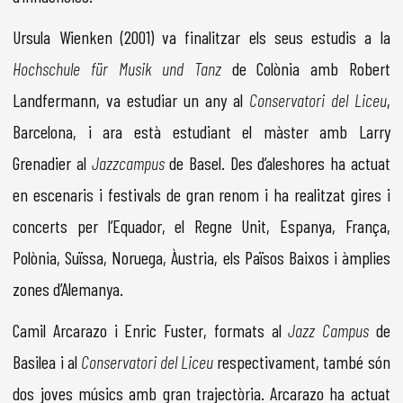
Ursula Wienken (2001) va finalitzar els seus estudis a la
Hochschule für Musik und Tanz
de Colònia amb Robert
Landfermann, va estudiar un any al
Conservatori del Liceu
,
Barcelona, i ara està estudiant el màster amb Larry
Grenadier al
Jazzcampus
de Basel. Des d’aleshores ha actuat
en escenaris i festivals de gran renom i ha realitzat gires i
concerts per l’Equador, el Regne Unit, Espanya, França,
Polònia, Suïssa, Noruega, Àustria, els Països Baixos i àmplies
zones d’Alemanya.
Camil Arcarazo i Enric Fuster, formats al
Jazz Campus
de
Basilea i al
Conservatori del Liceu
respectivament, també són
dos joves músics amb gran trajectòria. Arcarazo ha actuat