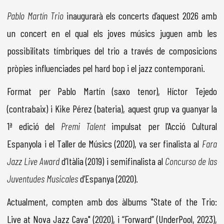
Pablo Martín Trio
inaugurarà els concerts d’aquest 2026 amb
un concert en el qual els joves músics juguen amb les
possibilitats tímbriques del trio a través de composicions
pròpies influenciades pel hard bop i el jazz contemporani.
Format per Pablo Martín (saxo tenor), Híctor Tejedo
(contrabaix) i Kike Pérez (bateria), aquest grup va guanyar la
1ª edició del
Premi Talent
impulsat per l’Acció Cultural
Espanyola i el Taller de Músics (2020), va ser finalista al
Fara
Jazz Live Award
d’Itàlia (2019) i semifinalista al
Concurso de las
Juventudes Musicales
d’Espanya (2020).
Actualment, compten amb dos àlbums "State of the Trio:
Live at Nova Jazz Cava" (2020), i “Forward” (UnderPool, 2023),