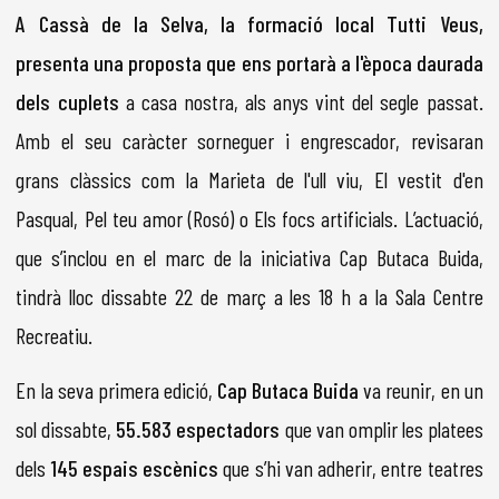
A Cassà de la Selva, la formació local Tutti Veus,
presenta una proposta que ens portarà a l'època daurada
dels cuplets
a casa nostra, als anys vint del segle passat.
Amb el seu caràcter sorneguer i engrescador, revisaran
grans clàssics com la Marieta de l'ull viu, El vestit d'en
Pasqual, Pel teu amor (Rosó) o Els focs artificials. L’actuació,
que s’inclou en el marc de la iniciativa Cap Butaca Buida,
tindrà lloc dissabte 22 de març a les 18 h a la Sala Centre
Recreatiu.
En la seva primera edició,
Cap Butaca Buida
va reunir, en un
sol dissabte,
55.583 espectadors
que van omplir les platees
dels
145 espais escènics
que s’hi van adherir, entre teatres