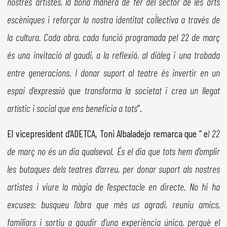
nostres artistes, la bona manera de fer del sector de les arts
escèniques i reforçar la nostra identitat col·lectiva a través de
la cultura. Cada obra, cada funció programada pel 22 de març
és una invitació al gaudi, a la reflexió, al diàleg i una trobada
entre generacions. I donar suport al teatre és invertir en un
espai d'expressió que transforma la societat i crea un llegat
artístic i social que ens beneficia a tots
”.
El vicepresident d’ADETCA, Toni Albaladejo remarca que “ e
l 22
de març no és un dia qualsevol. És el dia que tots hem d'omplir
les butaques dels teatres d’arreu, per donar suport als nostres
artistes i viure la màgia de l'espectacle en directe. No hi ha
excuses: busqueu l'obra que més us agradi, reuniu amics,
familiars i sortiu a gaudir d'una experiència única, perquè el