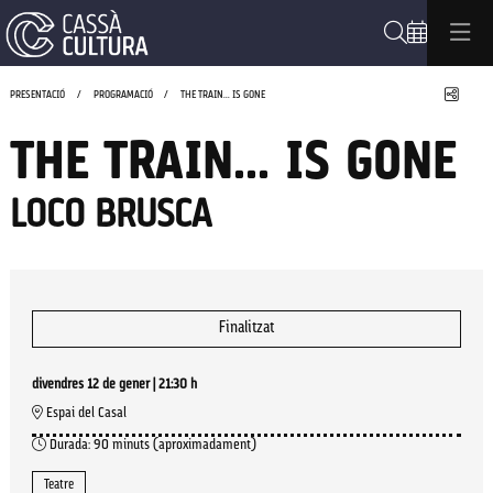
Cerca
Compa
PRESENTACIÓ
PROGRAMACIÓ
THE TRAIN... IS GONE
THE TRAIN... IS GONE
LOCO BRUSCA
Finalitzat
divendres 12 de gener
|
21:30 h
Espai del Casal
Durada:
90 minuts (aproximadament)
Teatre