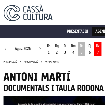
PRESENTACIÓ
AGEND
Ds
Dg
Dl
Dm
Dc
Dj
Dv
Agost 2026
1
2
3
4
5
6
7
Dimecres 5 d'ago
PRESENTACIÓ
PROGRAMACIÓ
ANTONI MARTÍ
ANTONI MARTÍ
DOCUMENTALS I TAULA RODONA