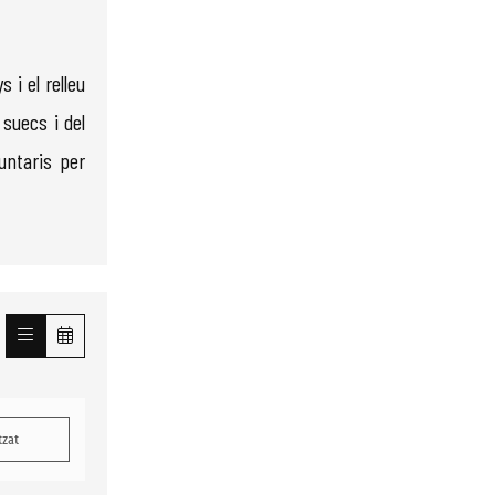
 i el relleu
suecs i del
untaris per
tzat