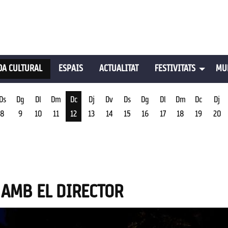
A CULTURAL
ESPAIS
ACTUALITAT
FESTIVITATS
MU
Ds
Dg
Dl
Dm
Dc
Dj
Dv
Ds
Dg
Dl
Dm
Dc
Dj
8
9
10
11
12
13
14
15
16
17
18
19
20
st
Dimecres 12 d'agost
 AMB EL DIRECTOR