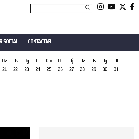
Link a insta
Link a y
Link 
L
Cercar
R SOCIAL
CONTACTAR
Dv
Ds
Dg
Dl
Dm
Dc
Dj
Dv
Ds
Dg
Dl
21
22
23
24
25
26
27
28
29
30
31