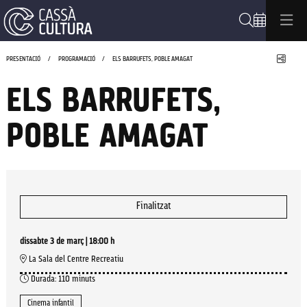
Cerca
Compa
PRESENTACIÓ
PROGRAMACIÓ
ELS BARRUFETS, POBLE AMAGAT
ELS BARRUFETS,
POBLE AMAGAT
Finalitzat
dissabte 3 de març
|
18:00 h
La Sala del Centre Recreatiu
Durada:
110 minuts
Cinema infantil