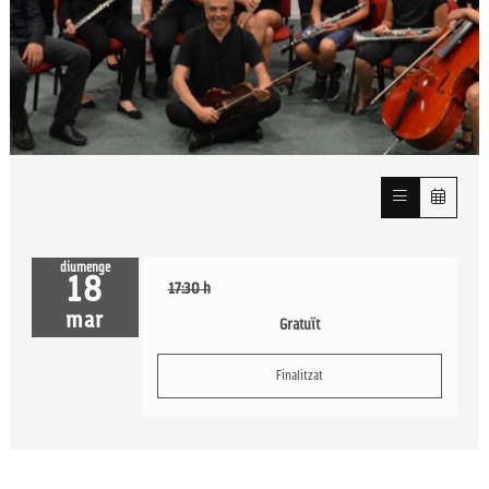
Diapositiva 1 de 1
diumenge
18
17:30 h
mar
Gratuït
Finalitzat