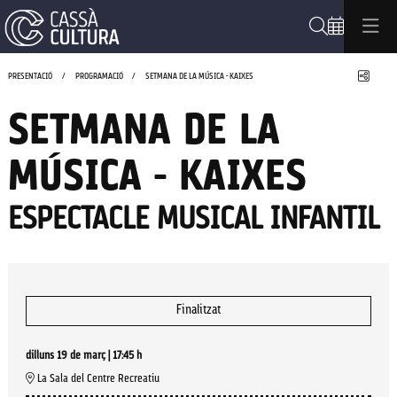
Cerca
Compa
PRESENTACIÓ
PROGRAMACIÓ
SETMANA DE LA MÚSICA - KAIXES
SETMANA DE LA
MÚSICA - KAIXES
ESPECTACLE MUSICAL INFANTIL
Finalitzat
dilluns 19 de març
|
17:45 h
La Sala del Centre Recreatiu