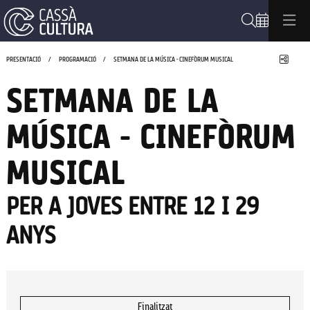
Cerca
Compa
PRESENTACIÓ
PROGRAMACIÓ
SETMANA DE LA MÚSICA - CINEFÒRUM MUSICAL
SETMANA DE LA
MÚSICA - CINEFÒRUM
MUSICAL
PER A JOVES ENTRE 12 I 29
ANYS
Finalitzat