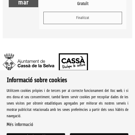
mar
Gratuït
Finalitzat
Informació sobre cookies
Ajuntament de Cassà de la Selva | Àrea de cultura
Utilitzem cookies pròpies i de tercers per al correcte funcionament del lloc web, i si
Rambla Onze de Setembre, 107
ens dona el seu consentiment, també farem servir cookies per recopilar dades de les
seves visites per obtenir estadístiques agregades per millorar els nostres serveis i
Cassà de la Selva Tel. 972 460 005
mostrar publicitat relacionada amb les seves preferències a partir dels seus hàbits de
navegació.
culturacassa@cassa.cat
Més informació
Sitemap
|
Avís Legal
|
Ús de Cookies
|
Contactar