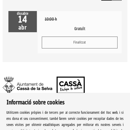
dissabte
14
10:00 h
abr
Gratuït
Finalitzat
Informació sobre cookies
Ajuntament de Cassà de la Selva | Àrea de cultura
Utilitzem cookies pròpies i de tercers per al correcte funcionament del lloc web, i si
Rambla Onze de Setembre, 107
ens dona el seu consentiment, també farem servir cookies per recopilar dades de les
seves visites per obtenir estadístiques agregades per millorar els nostres serveis i
Cassà de la Selva Tel. 972 460 005