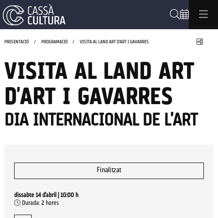
Cerca
Compa
PRESENTACIÓ
PROGRAMACIÓ
VISITA AL LAND ART D'ART I GAVARRES
VISITA AL LAND ART
D'ART I GAVARRES
DIA INTERNACIONAL DE L'ART
Finalitzat
dissabte 14 d’abril
|
10:00 h
Durada:
2 hores