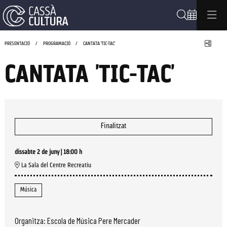
Cerca
Compa
PRESENTACIÓ
PROGRAMACIÓ
CANTATA 'TIC-TAC'
CANTATA 'TIC-TAC'
Finalitzat
dissabte 2 de juny
|
18:00 h
La Sala del Centre Recreatiu
Música
Organitza: Escola de Música Pere Mercader