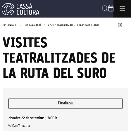
Cerca
Compa
PRESENTACIÓ
PROGRAMACIÓ
VISITES TEATRALITZADES DE LA RUTA DEL SURO
VISITES
TEATRALITZADES DE
LA RUTA DEL SURO
Finalitzat
dissabte 22 de setembre
|
18:00 h
Can Trinxeria