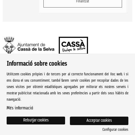
Finalitzat
Informació sobre cookies
Ajuntament de Cassà de la Selva | Àrea de cultura
Utilitzem cookies pròpies i de tercers per al correcte funcionament del lloc web, i si
Rambla Onze de Setembre, 107
ens dona el seu consentiment, també farem servir cookies per recopilar dades de les
seves visites per obtenir estadístiques agregades per millorar els nostres serveis i
Cassà de la Selva Tel. 972 460 005
mostrar publicitat relacionada amb les seves preferències a partir dels seus hàbits de
navegació.
culturacassa@cassa.cat
Més informació
Sitemap
|
Avís Legal
|
Ús de Cookies
|
Contactar
Rebutjar cookies
Acceptar cookies
Configurar cookies