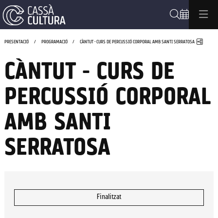
Cerca
Compa
PRESENTACIÓ
PROGRAMACIÓ
CÀNTUT - CURS DE PERCUSSIÓ CORPORAL AMB SANTI SERRATOSA
CÀNTUT - CURS DE
PERCUSSIÓ CORPORAL
AMB SANTI
SERRATOSA
Finalitzat