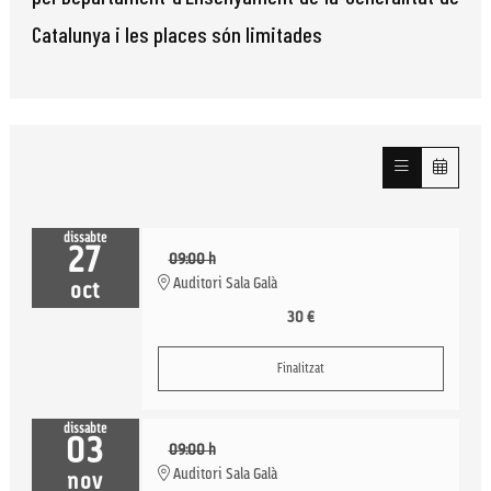
Catalunya i les places són limitades
dissabte
27
09:00 h
Auditori Sala Galà
oct
30 €
Finalitzat
dissabte
03
09:00 h
Auditori Sala Galà
nov