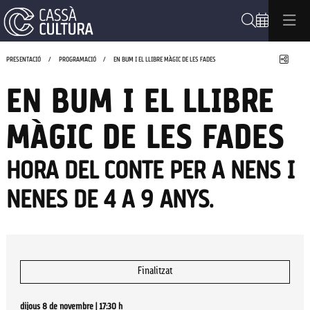
Cerca
Compa
PRESENTACIÓ
PROGRAMACIÓ
EN BUM I EL LLIBRE MÀGIC DE LES FADES
EN BUM I EL LLIBRE
MÀGIC DE LES FADES
HORA DEL CONTE PER A NENS I
NENES DE 4 A 9 ANYS.
Finalitzat
dijous 8 de novembre
|
17:30 h