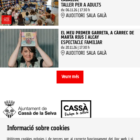
CABALLOL
TALLER PER A ADULTS
dv. 06.11.26
|
17:30 h
AUDITORI SALA GALÀ
EL MEU PRIMER GARRETA, A CÀRREC DE
MARTA RIUS I ALCAY
ESPECTACLE FAMILIAR
dv. 20.11.26
|
17:30 h
AUDITORI SALA GALÀ
Veure més
Informació sobre cookies
Ajuntament de Cassà de la Selva | Àrea de cultura
Utilitzem cookies pròpies i de tercers per al correcte funcionament del lloc web, i si