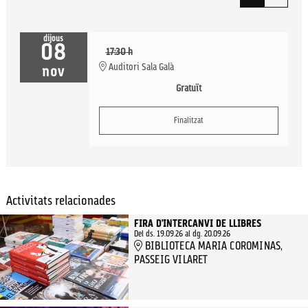
dijous
08
17:30 h
Auditori Sala Galà
nov
Gratuït
Finalitzat
Activitats relacionades
FIRA D’INTERCANVI DE LLIBRES
Del ds. 19.09.26
al dg. 20.09.26
BIBLIOTECA MARIA COROMINAS,
PASSEIG VILARET