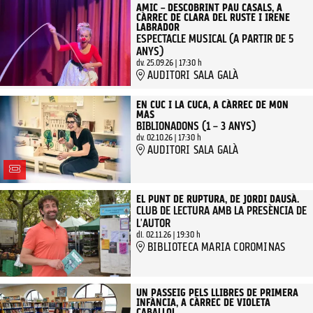
AMIC – DESCOBRINT PAU CASALS, A
CÀRREC DE CLARA DEL RUSTE I IRENE
LABRADOR
ESPECTACLE MUSICAL (A PARTIR DE 5
ANYS)
dv. 25.09.26
|
17:30 h
AUDITORI SALA GALÀ
EN CUC I LA CUCA, A CÀRREC DE MON
MAS
BIBLIONADONS (1 – 3 ANYS)
dv. 02.10.26
|
17:30 h
AUDITORI SALA GALÀ
EL PUNT DE RUPTURA, DE JORDI DAUSÀ.
CLUB DE LECTURA AMB LA PRESÈNCIA DE
L'AUTOR
dl. 02.11.26
|
19:30 h
BIBLIOTECA MARIA COROMINAS
UN PASSEIG PELS LLIBRES DE PRIMERA
INFÀNCIA, A CÀRREC DE VIOLETA