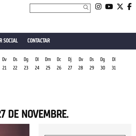
Link a insta
Link a y
Link 
L
Cercar
R SOCIAL
CONTACTAR
Dv
Ds
Dg
Dl
Dm
Dc
Dj
Dv
Ds
Dg
Dl
21
22
23
24
25
26
27
28
29
30
31
 27 DE NOVEMBRE.