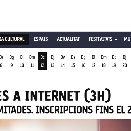
A CULTURAL
ESPAIS
ACTUALITAT
FESTIVITATS
MU
Ds
Dg
Dl
Dm
Dc
Dj
Dv
Ds
Dg
Dl
Dm
Dc
Dj
8
9
10
11
12
13
14
15
16
17
18
19
20
st
Dimecres 12 d'agost
S A INTERNET (3H)
IMITADES. INSCRIPCIONS FINS EL