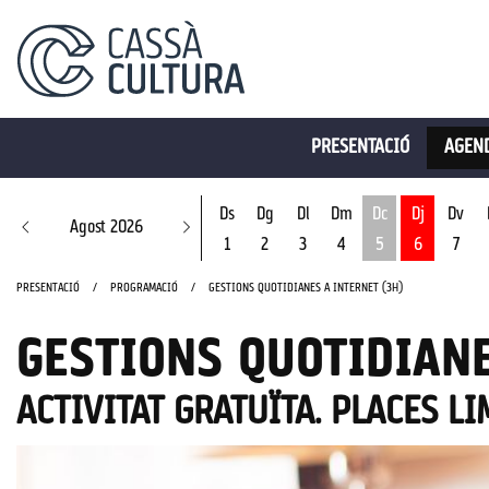
PRESENTACIÓ
AGEND
Ds
Dg
Dl
Dm
Dc
Dj
Dv
Agost 2026
1
2
3
4
5
6
7
Dimecres 5 d'ago
PRESENTACIÓ
PROGRAMACIÓ
GESTIONS QUOTIDIANES A INTERNET (3H)
GESTIONS QUOTIDIANE
ACTIVITAT GRATUÏTA. PLACES L