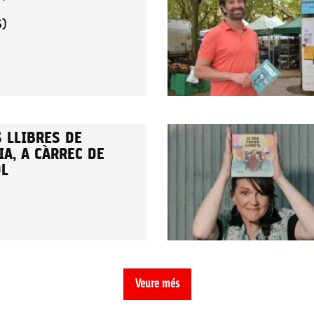
S)
 LLIBRES DE
A, A CÀRREC DE
OL
Veure més