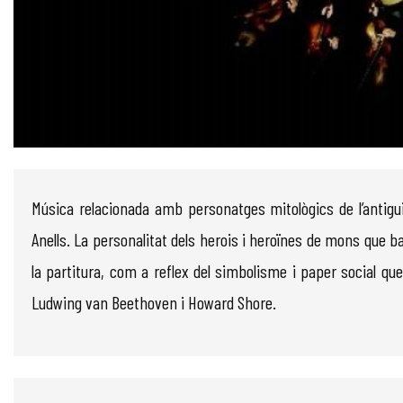
Diapositiva 1 de 1
Música relacionada amb personatges mitològics de l’antigu
Anells. La personalitat dels herois i heroïnes de mons que b
la partitura, com a reflex del simbolisme i paper social q
Ludwing van Beethoven i Howard Shore.