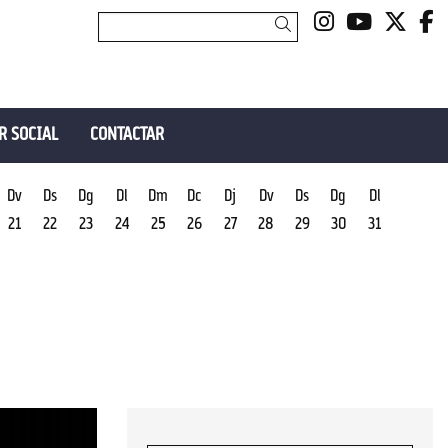
Link a insta
Link a y
Link 
L
Cercar
R SOCIAL
CONTACTAR
Dv
Ds
Dg
Dl
Dm
Dc
Dj
Dv
Ds
Dg
Dl
21
22
23
24
25
26
27
28
29
30
31