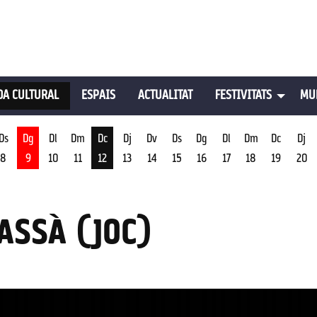
A CULTURAL
ESPAIS
ACTUALITAT
FESTIVITATS
MU
Ds
Dg
Dl
Dm
Dc
Dj
Dv
Ds
Dg
Dl
Dm
Dc
Dj
8
9
10
11
12
13
14
15
16
17
18
19
20
st
Dimecres 12 d'agost
ASSÀ (JOC)