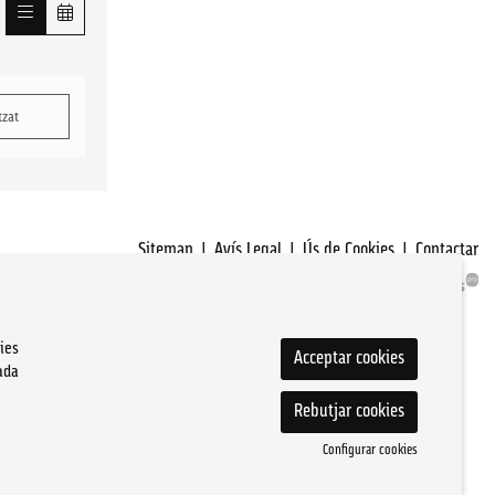
tzat
Sitemap
|
Avís Legal
|
Ús de Cookies
|
Contactar
ies
Acceptar cookies
ada
Rebutjar cookies
Configurar cookies