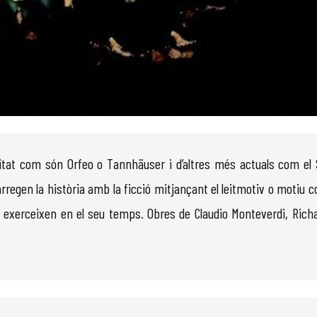
itat com són Orfeo o Tannhäuser i d’altres més actuals com el 
arregen la història amb la ficció mitjançant el leitmotiv o motiu 
ue exerceixen en el seu temps. Obres de Claudio Monteverdi, Rich