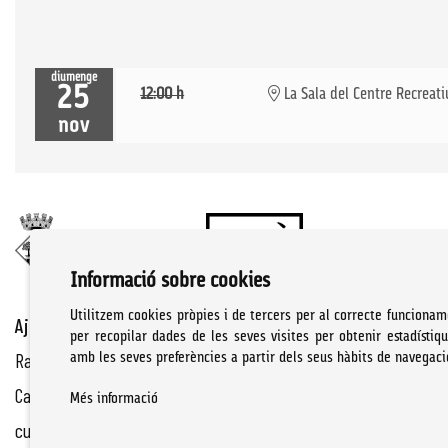
diumenge
25
12:00 h
La Sala del Centre Recreati
nov
Informació sobre cookies
Utilitzem cookies pròpies i de tercers per al correcte funcionam
Ajuntament de Cassà de la Selva | Àrea de cultura
per recopilar dades de les seves visites per obtenir estadístiq
Rambla Onze de Setembre, 107
amb les seves preferències a partir dels seus hàbits de navegaci
Cassà de la Selva Tel. 972 460 005
Més informació
culturacassa@cassa.cat