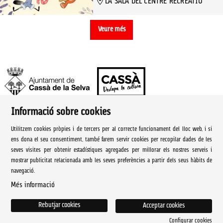
LA SALA DEL CENTRE RECREATIU
Veure més
Informació sobre cookies
Ajuntament de Cassà de la Selva | Àrea de cultura
Utilitzem cookies pròpies i de tercers per al correcte funcionament del lloc web, i si
Rambla Onze de Setembre, 107
ens dona el seu consentiment, també farem servir cookies per recopilar dades de les
seves visites per obtenir estadístiques agregades per millorar els nostres serveis i
Cassà de la Selva Tel. 972 460 005
mostrar publicitat relacionada amb les seves preferències a partir dels seus hàbits de
navegació.
culturacassa@cassa.cat
Més informació
Sitemap
|
Avís Legal
|
Ús de Cookies
|
Contactar
Rebutjar cookies
Acceptar cookies
Configurar cookies