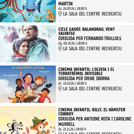
MARTIN
ds. 26.09.26
|
18:00 h
LA SALA DEL CENTRE RECREATIU
CICLE GAUDÍ: BALANDRAU, VENT
SALVATGE
DIRIGIDA PER FERNANDO TRULLOLS
dg. 04.10.26
|
18:00 h
LA SALA DEL CENTRE RECREATIU
CINEMA INFANTIL: L'OLIVIA I EL
TERRATRÈMOL INVISIBLE
DIRIGIDA PER IRENE IBORRA
ds. 10.10.26
|
18:00 h
LA SALA DEL CENTRE RECREATIU
CINEMA INFANTIL: BILLY, EL HÀMSTER
COWBOY
DIRIGIDA PER ANTOINE ROTA I CAROLINE
MURRELL
ds. 21.11.26
|
18:00 h