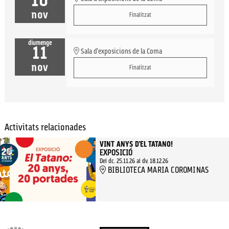
10
nov
Finalitzat
diumenge
11
Sala d'exposicions de la Coma
nov
Finalitzat
Activitats relacionades
VINT ANYS D’EL TATANO!
EXPOSICIÓ
Del dc. 25.11.26
al dv. 18.12.26
BIBLIOTECA MARIA COROMINAS