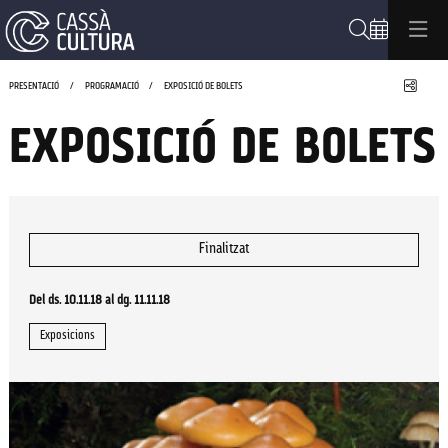
Cerca
Compa
PRESENTACIÓ
PROGRAMACIÓ
EXPOSICIÓ DE BOLETS
EXPOSICIÓ DE BOLETS
Finalitzat
Del ds. 10.11.18
al dg. 11.11.18
Exposicions