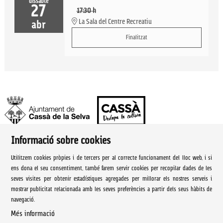
dissabte
27
17:30 h
La Sala del Centre Recreatiu
abr
Finalitzat
Informació sobre cookies
Ajuntament de Cassà de la Selva | Àrea de cultura
Utilitzem cookies pròpies i de tercers per al correcte funcionament del lloc web, i si
Rambla Onze de Setembre, 107
ens dona el seu consentiment, també farem servir cookies per recopilar dades de les
seves visites per obtenir estadístiques agregades per millorar els nostres serveis i
Cassà de la Selva Tel. 972 460 005
mostrar publicitat relacionada amb les seves preferències a partir dels seus hàbits de
navegació.
culturacassa@cassa.cat
Més informació