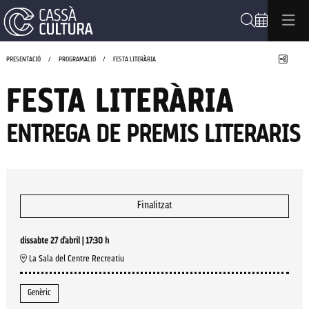
Cerca
Compa
PRESENTACIÓ
PROGRAMACIÓ
FESTA LITERÀRIA
FESTA LITERÀRIA
ENTREGA DE PREMIS LITERARIS
Finalitzat
dissabte 27 d’abril
|
17:30 h
La Sala del Centre Recreatiu
Genèric