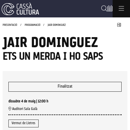
Cerca
Compa
PRESENTACIÓ
PROGRAMACIÓ
JAIR DOMINGUEZ
JAIR DOMINGUEZ
ETS UN MERDA I HO SAPS
Finalitzat
dissabte 4 de maig
|
12:00 h
Auditori Sala Galà
Vermut de Lletres