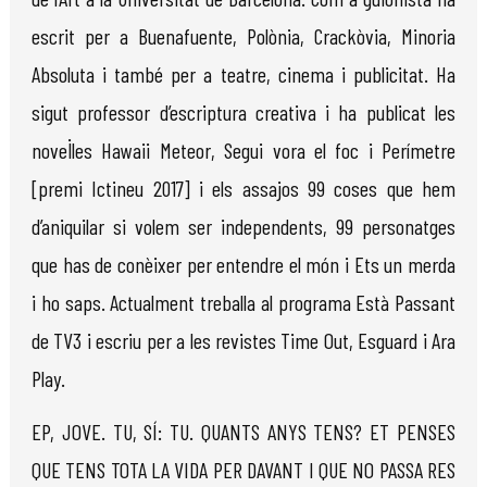
escrit per a Buenafuente, Polònia, Crackòvia, Minoria
Absoluta i també per a teatre, cinema i publicitat. Ha
sigut professor d’escriptura creativa i ha publicat les
novel·les Hawaii Meteor, Segui vora el foc i Perímetre
[premi Ictineu 2017] i els assajos 99 coses que hem
d’aniquilar si volem ser independents, 99 personatges
que has de conèixer per entendre el món i Ets un merda
i ho saps. Actualment treballa al programa Està Passant
de TV3 i escriu per a les revistes Time Out, Esguard i Ara
Play.
EP, JOVE. TU, SÍ: TU. QUANTS ANYS TENS? ET PENSES
QUE TENS TOTA LA VIDA PER DAVANT I QUE NO PASSA RES