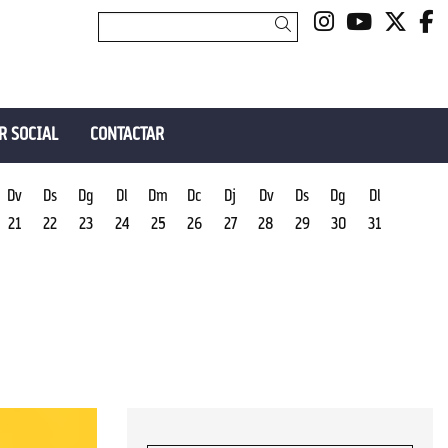
Link a insta
Link a y
Link 
L
Cercar
R SOCIAL
CONTACTAR
Dv
Ds
Dg
Dl
Dm
Dc
Dj
Dv
Ds
Dg
Dl
21
22
23
24
25
26
27
28
29
30
31