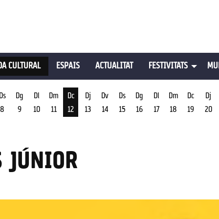
A CULTURAL
ESPAIS
ACTUALITAT
FESTIVITATS
MU
Ds
Dg
Dl
Dm
Dc
Dj
Dv
Ds
Dg
Dl
Dm
Dc
Dj
8
9
10
11
12
13
14
15
16
17
18
19
20
st
Dimecres 12 d'agost
S JÚNIOR