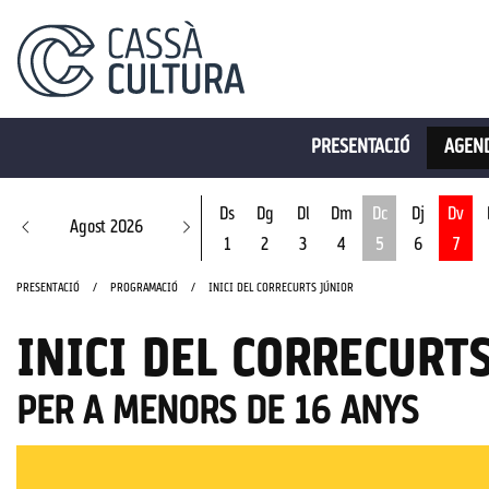
PRESENTACIÓ
AGEND
Ds
Dg
Dl
Dm
Dc
Dj
Dv
Agost 2026
1
2
3
4
5
6
7
Dimecres 5 d'ago
PRESENTACIÓ
PROGRAMACIÓ
INICI DEL CORRECURTS JÚNIOR
INICI DEL CORRECURT
PER A MENORS DE 16 ANYS