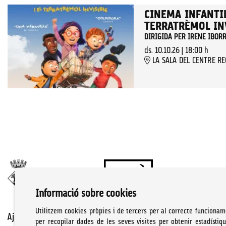
CINEMA INFANTIL:
TERRATRÈMOL IN
DIRIGIDA PER IRENE IBOR
ds. 10.10.26
|
18:00 h
LA SALA DEL CENTRE R
Informació sobre cookies
Utilitzem cookies pròpies i de tercers per al correcte funcionam
Ajuntament de Cassà de la Selva | Àrea de cultura
per recopilar dades de les seves visites per obtenir estadístiq