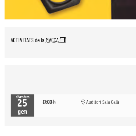
Diapositiva 1 de 1
ACTIVITATS de la
MACCA
divendres
25
17:00 h
Auditori Sala Galà
gen