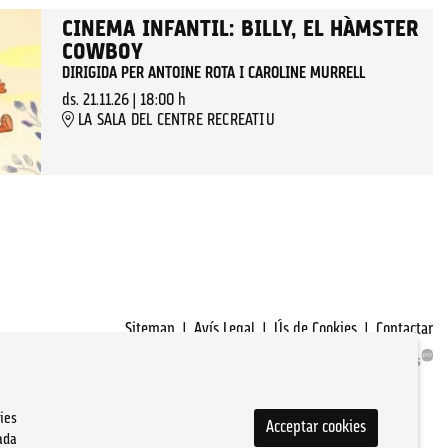
CINEMA INFANTIL: BILLY, EL HÀMSTER
COWBOY
DIRIGIDA PER ANTOINE ROTA I CAROLINE MURRELL
ds. 21.11.26
|
18:00 h
LA SALA DEL CENTRE RECREATIU
Sitemap
|
Avís Legal
|
Ús de Cookies
|
Contactar
ies
Acceptar cookies
ada