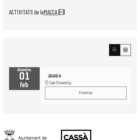
ACTIVITATS de la
MACCA
divendres
01
20:00 h
Can Trinxeria
feb
Finalitzat