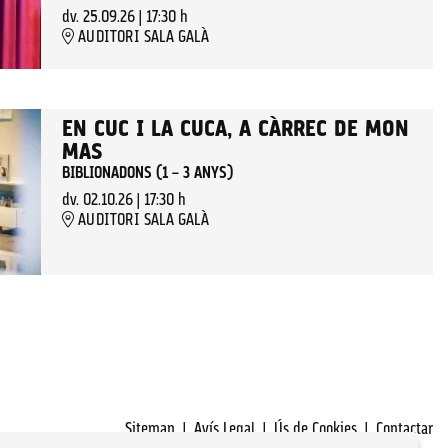
dv. 25.09.26
|
17:30 h
AUDITORI SALA GALÀ
EN CUC I LA CUCA, A CÀRREC DE MON
MAS
BIBLIONADONS (1 – 3 ANYS)
dv. 02.10.26
|
17:30 h
AUDITORI SALA GALÀ
Sitemap
|
Avís Legal
|
Ús de Cookies
|
Contactar