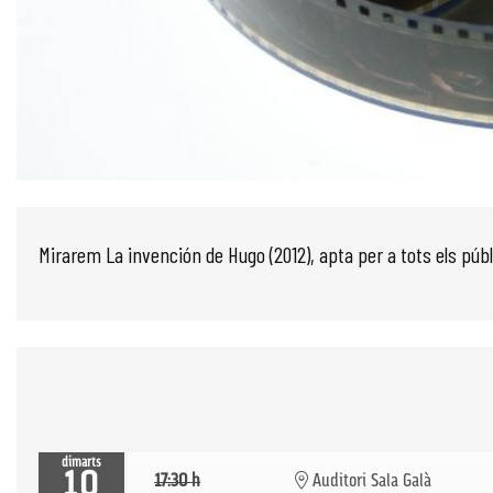
Diapositiva 1 de 1
Mirarem La invención de Hugo (2012), apta per a tots els públ
dimarts
10
17:30 h
Auditori Sala Galà