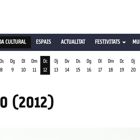
A CULTURAL
ESPAIS
ACTUALITAT
FESTIVITATS
MU
Ds
Dg
Dl
Dm
Dc
Dj
Dv
Ds
Dg
Dl
Dm
Dc
Dj
8
9
10
11
12
13
14
15
16
17
18
19
20
st
Dimecres 12 d'agost
O (2012)