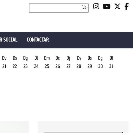
Link a insta
Link a y
Link 
L
Cercar
R SOCIAL
CONTACTAR
Dv
Ds
Dg
Dl
Dm
Dc
Dj
Dv
Ds
Dg
Dl
21
22
23
24
25
26
27
28
29
30
31