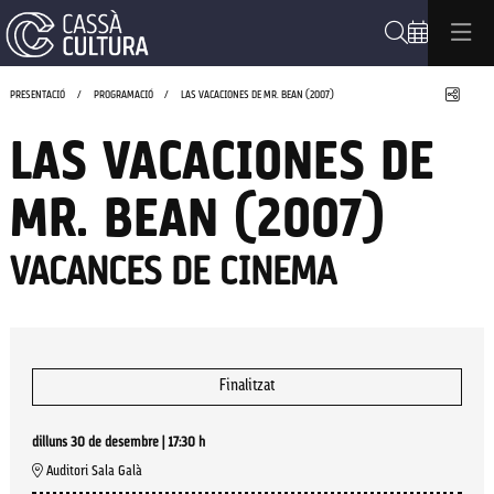
Cerca
Compa
PRESENTACIÓ
PROGRAMACIÓ
LAS VACACIONES DE MR. BEAN (2007)
LAS VACACIONES DE
MR. BEAN (2007)
VACANCES DE CINEMA
Finalitzat
dilluns 30 de desembre
|
17:30 h
Auditori Sala Galà