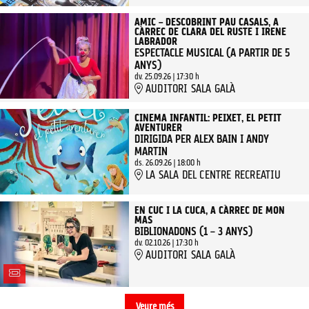
AMIC – DESCOBRINT PAU CASALS, A
CÀRREC DE CLARA DEL RUSTE I IRENE
LABRADOR
ESPECTACLE MUSICAL (A PARTIR DE 5
ANYS)
dv. 25.09.26
|
17:30 h
AUDITORI SALA GALÀ
CINEMA INFANTIL: PEIXET, EL PETIT
AVENTURER
DIRIGIDA PER ALEX BAIN I ANDY
MARTIN
ds. 26.09.26
|
18:00 h
LA SALA DEL CENTRE RECREATIU
EN CUC I LA CUCA, A CÀRREC DE MON
MAS
BIBLIONADONS (1 – 3 ANYS)
dv. 02.10.26
|
17:30 h
AUDITORI SALA GALÀ
Veure més