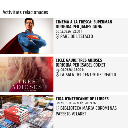
Activitats relacionades
CINEMA A LA FRESCA: SUPERMAN
DIRIGIDA PER JAMES GUNN
dc. 12.08.26
|
22:00 h
PARC DE L'ESTACIÓ
CICLE GAUDÍ: TRES ADIOSES
DIRIGIDA PER ISABEL COIXET
dg. 06.09.26
|
18:00 h
LA SALA DEL CENTRE RECREATIU
FIRA D’INTERCANVI DE LLIBRES
Del ds. 19.09.26
al dg. 20.09.26
BIBLIOTECA MARIA COROMINAS,
PASSEIG VILARET