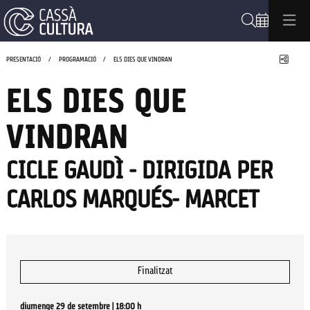
Cerca
Compa
PRESENTACIÓ
PROGRAMACIÓ
ELS DIES QUE VINDRAN
ELS DIES QUE
VINDRAN
CICLE GAUDÌ - DIRIGIDA PER
CARLOS MARQUÉS- MARCET
Finalitzat
diumenge 29 de setembre
|
18:00 h