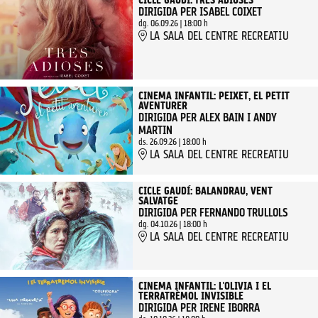
CICLE GAUDÍ: TRES ADIOSES
DIRIGIDA PER ISABEL COIXET
dg. 06.09.26
|
18:00 h
LA SALA DEL CENTRE RECREATIU
CINEMA INFANTIL: PEIXET, EL PETIT
AVENTURER
DIRIGIDA PER ALEX BAIN I ANDY
MARTIN
ds. 26.09.26
|
18:00 h
LA SALA DEL CENTRE RECREATIU
CICLE GAUDÍ: BALANDRAU, VENT
SALVATGE
DIRIGIDA PER FERNANDO TRULLOLS
dg. 04.10.26
|
18:00 h
LA SALA DEL CENTRE RECREATIU
CINEMA INFANTIL: L'OLIVIA I EL
TERRATRÈMOL INVISIBLE
DIRIGIDA PER IRENE IBORRA