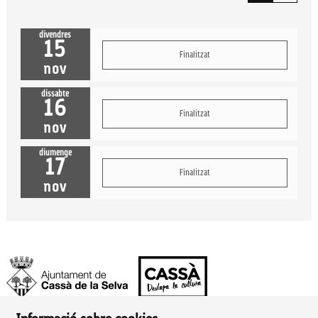
divendres
15
Finalitzat
nov
dissabte
16
Finalitzat
nov
diumenge
17
Finalitzat
nov