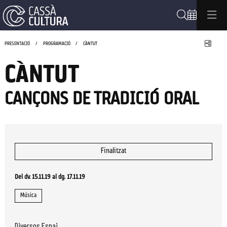
Cerca
Compa
PRESENTACIÓ
PROGRAMACIÓ
CÀNTUT
CÀNTUT
CANÇONS DE TRADICIÓ ORAL
Finalitzat
Del dv. 15.11.19
al dg. 17.11.19
Música
Diversos Espai