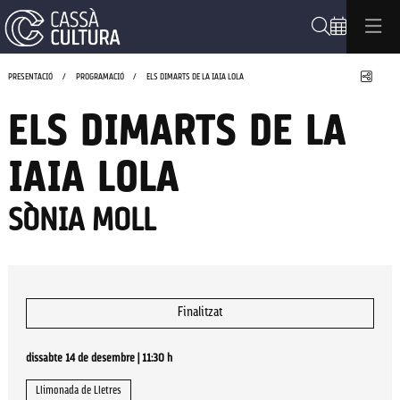
Cerca
Compa
PRESENTACIÓ
PROGRAMACIÓ
ELS DIMARTS DE LA IAIA LOLA
ELS DIMARTS DE LA
IAIA LOLA
SÒNIA MOLL
Finalitzat
dissabte 14 de desembre
|
11:30 h
Llimonada de Lletres