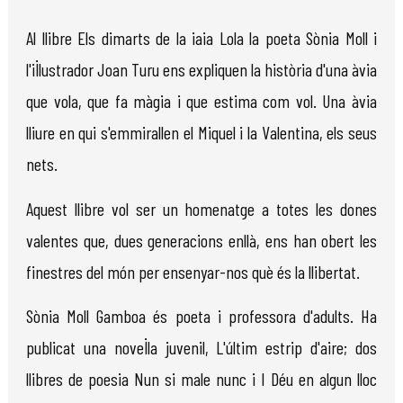
Al llibre Els dimarts de la iaia Lola la poeta Sònia Moll i
l'il·lustrador Joan Turu ens expliquen la història d'una àvia
que vola, que fa màgia i que estima com vol. Una àvia
lliure en qui s'emmirallen el Miquel i la Valentina, els seus
nets.
Aquest llibre vol ser un homenatge a totes les dones
valentes que, dues generacions enllà, ens han obert les
finestres del món per ensenyar-nos què és la llibertat.
Sònia Moll Gamboa és poeta i professora d'adults. Ha
publicat una novel·la juvenil, L'últim estrip d'aire; dos
llibres de poesia Nun si male nunc i I Déu en algun lloc