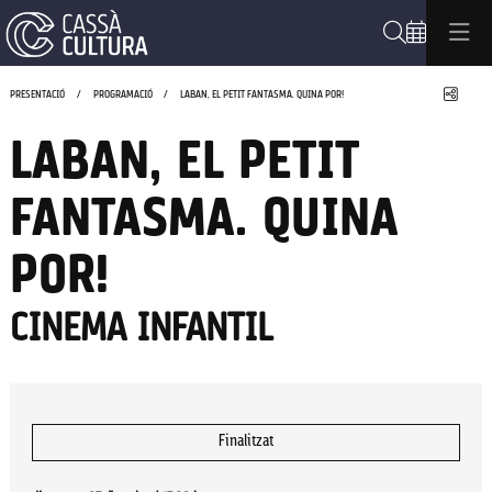
Cerca
Compa
PRESENTACIÓ
PROGRAMACIÓ
LABAN, EL PETIT FANTASMA. QUINA POR!
LABAN, EL PETIT
FANTASMA. QUINA
POR!
CINEMA INFANTIL
Finalitzat