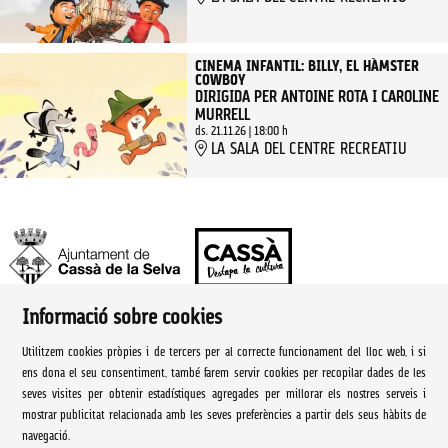
CINEMA INFANTIL: BILLY, EL HÀMSTER
COWBOY
DIRIGIDA PER ANTOINE ROTA I CAROLINE
MURRELL
ds. 21.11.26
|
18:00 h
LA SALA DEL CENTRE RECREATIU
Informació sobre cookies
Ajuntament de Cassà de la Selva | Àrea de cultura
Utilitzem cookies pròpies i de tercers per al correcte funcionament del lloc web, i si
Rambla Onze de Setembre, 107
ens dona el seu consentiment, també farem servir cookies per recopilar dades de les
seves visites per obtenir estadístiques agregades per millorar els nostres serveis i
Cassà de la Selva Tel. 972 460 005
mostrar publicitat relacionada amb les seves preferències a partir dels seus hàbits de
navegació.
culturacassa@cassa.cat