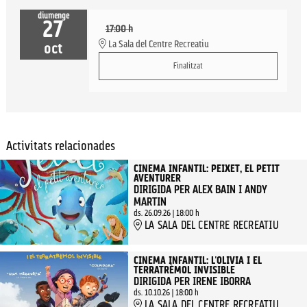
diumenge
27
17:00 h
La Sala del Centre Recreatiu
oct
Finalitzat
Activitats relacionades
CINEMA INFANTIL: PEIXET, EL PETIT
AVENTURER
DIRIGIDA PER ALEX BAIN I ANDY
MARTIN
ds. 26.09.26
|
18:00 h
LA SALA DEL CENTRE RECREATIU
CINEMA INFANTIL: L'OLIVIA I EL
TERRATRÈMOL INVISIBLE
DIRIGIDA PER IRENE IBORRA
ds. 10.10.26
|
18:00 h
LA SALA DEL CENTRE RECREATIU