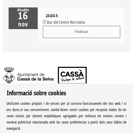
dissabte
16
23:00 h
Bar del Centre Recreatiu
nov
Finalitzat
Informació sobre cookies
Ajuntament de Cassà de la Selva | Àrea de cultura
Utilitzem cookies pròpies i de tercers per al correcte funcionament del lloc web, i si
Rambla Onze de Setembre, 107
ens dona el seu consentiment, també farem servir cookies per recopilar dades de les
seves visites per obtenir estadístiques agregades per millorar els nostres serveis i
Cassà de la Selva Tel. 972 460 005
mostrar publicitat relacionada amb les seves preferències a partir dels seus hàbits de
navegació.
culturacassa@cassa.cat