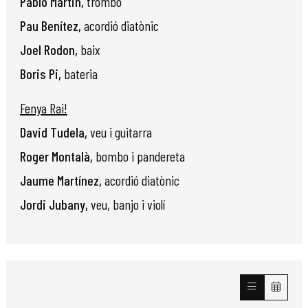
Pablo Martin,
trombó
Pau Benítez,
acordió diatònic
Joel Rodon,
baix
Boris Pi,
bateria
Fenya Rai!
David Tudela,
veu i guitarra
Roger Montalà,
bombo i pandereta
Jaume Martínez,
acordió diatònic
Jordi Jubany,
veu, banjo i violí