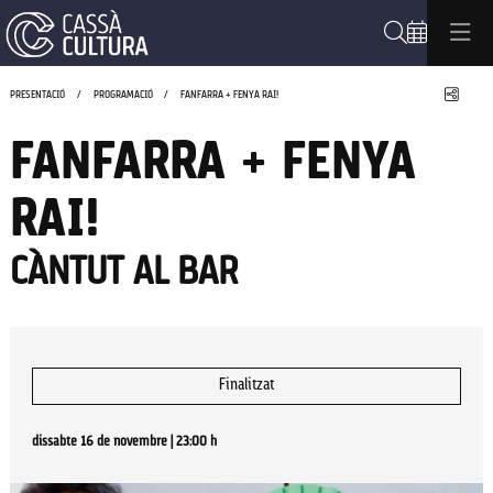
Cerca
Compa
PRESENTACIÓ
PROGRAMACIÓ
FANFARRA + FENYA RAI!
FANFARRA + FENYA
RAI!
CÀNTUT AL BAR
Finalitzat
dissabte 16 de novembre
|
23:00 h