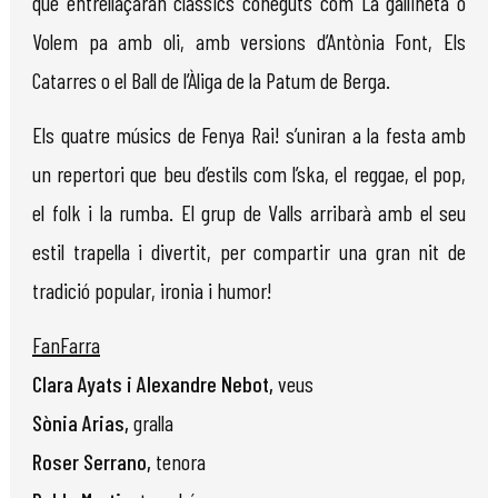
què entrellaçaran clàssics coneguts com La gallineta o
Volem pa amb oli, amb versions d’Antònia Font, Els
Catarres o el Ball de l’Àliga de la Patum de Berga.
Els quatre músics de Fenya Rai! s’uniran a la festa amb
un repertori que beu d’estils com l’ska, el reggae, el pop,
el folk i la rumba. El grup de Valls arribarà amb el seu
estil trapella i divertit, per compartir una gran nit de
tradició popular, ironia i humor!
FanFarra
Clara Ayats i Alexandre Nebot,
veus
Sònia Arias,
gralla
Roser Serrano,
tenora