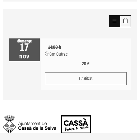
diumenge
17
14:00 h
Can Quirze
nov
20 €
Finalitzat