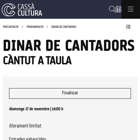
Cerca
Compa
PRESENTACIÓ
PROGRAMACIÓ
DINAR DE CANTADORS
DINAR DE CANTADORS
CÀNTUT A TAULA
Finalitzat
diumenge 17 de novembre
|
14:00 h
Aforament limitat
Entrades exhaurides