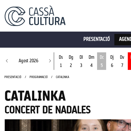
PRESENTACIÓ
AGEND
Ds
Dg
Dl
Dm
Dc
Dj
Dv
Agost 2026
1
2
3
4
5
6
7
Dimecres 5 d'ago
PRESENTACIÓ
PROGRAMACIÓ
CATALINKA
CATALINKA
CONCERT DE NADALES