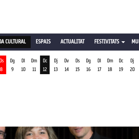
A CULTURAL
ESPAIS
ACTUALITAT
FESTIVITATS
MU
Ds
Dg
Dl
Dm
Dc
Dj
Dv
Ds
Dg
Dl
Dm
Dc
Dj
8
9
10
11
12
13
14
15
16
17
18
19
20
st
Dimecres 12 d'agost