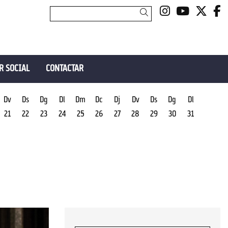
Link a insta
Link a y
Link 
L
Cercar
R SOCIAL
CONTACTAR
Dv
Ds
Dg
Dl
Dm
Dc
Dj
Dv
Ds
Dg
Dl
21
22
23
24
25
26
27
28
29
30
31