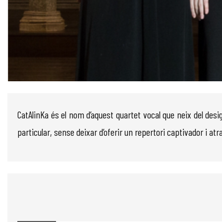
Diapositiva 1 de 1
CatAlinKa és el nom d’aquest quartet vocal que neix del desig
particular, sense deixar d’oferir un repertori captivador i at