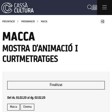
Cerca
Compa
PRESENTACIÓ
PROGRAMACIÓ
MACCA
MACCA
MOSTRA D’ANIMACIÓ I
CURTMETRATGES
Finalitzat
Del ds. 01.02.20
al dg. 02.02.20
Macca
Cinema