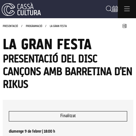
Cerca
Compa
PRESENTACIÓ
PROGRAMACIÓ
LA GRAN FESTA
LA GRAN FESTA
PRESENTACIÓ DEL DISC
CANÇONS AMB BARRETINA D’EN
RIKUS
Finalitzat
diumenge 9 de febrer
|
18:00 h