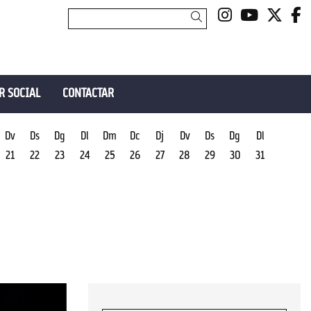
Link a insta
Link a y
Link 
L
Cercar
R SOCIAL
CONTACTAR
Dv
Ds
Dg
Dl
Dm
Dc
Dj
Dv
Ds
Dg
Dl
21
22
23
24
25
26
27
28
29
30
31