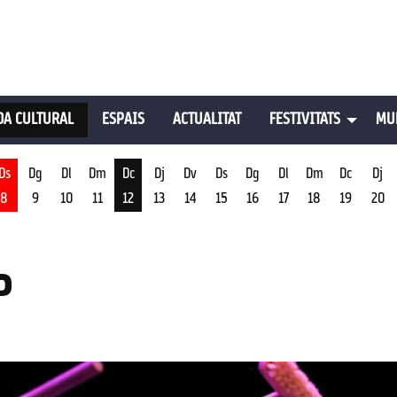
A CULTURAL
ESPAIS
ACTUALITAT
FESTIVITATS
MU
Ds
Dg
Dl
Dm
Dc
Dj
Dv
Ds
Dg
Dl
Dm
Dc
Dj
8
9
10
11
12
13
14
15
16
17
18
19
20
st
Dimecres 12 d'agost
P