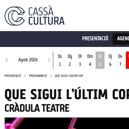
PRESENTACIÓ
AGEND
Ds
Dg
Dl
Dm
Dc
Dj
Dv
Agost 2026
1
2
3
4
5
6
7
Dimecres 5 d'ago
PRESENTACIÓ
PROGRAMACIÓ
QUE SIGUI L’ÚLTIM COP
QUE SIGUI L’ÚLTIM CO
CRÀDULA TEATRE