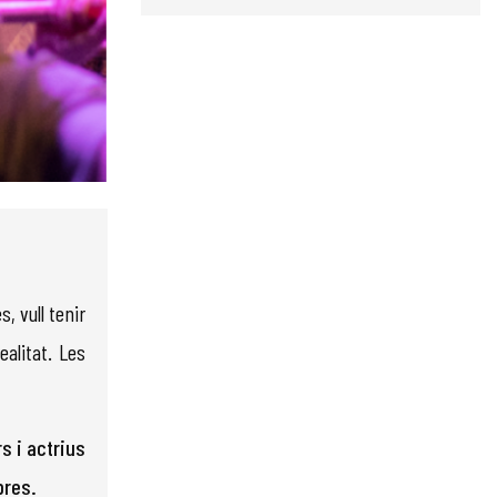
, vull tenir
ealitat. Les
s i actrius
bres.