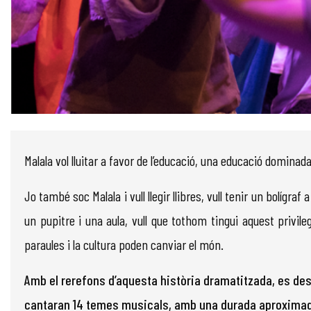
Diapositiva 1 de 1
Malala vol lluitar a favor de l’educació, una educació dominad
Jo també soc Malala i vull llegir llibres, vull tenir un bolígra
un pupitre i una aula, vull que tothom tingui aquest privileg
paraules i la cultura poden canviar el món.
Amb el rerefons d’aquesta història dramatitzada, es des
cantaran 14 temes musicals, amb una durada aproximada 