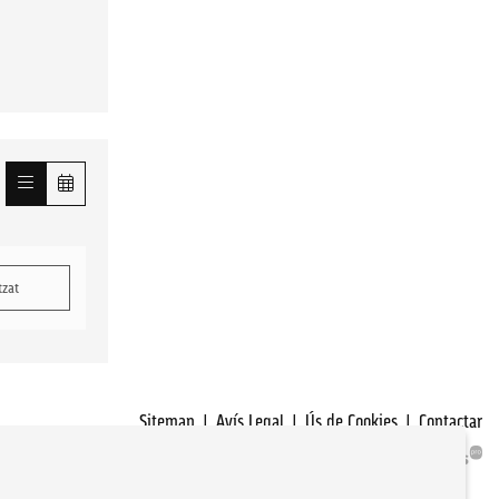
tzat
Sitemap
|
Avís Legal
|
Ús de Cookies
|
Contactar