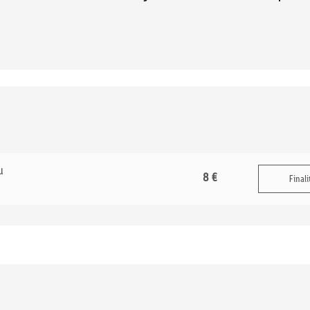
u
8 €
Finali