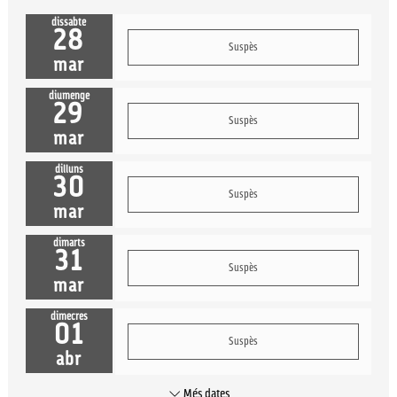
dissabte
28
Suspès
mar
diumenge
29
Suspès
mar
dilluns
30
Suspès
mar
dimarts
31
Suspès
mar
dimecres
01
Suspès
abr
Més dates