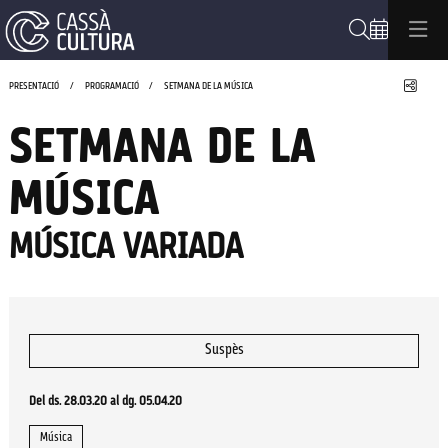
Cerca
Compa
PRESENTACIÓ
PROGRAMACIÓ
SETMANA DE LA MÚSICA
SETMANA DE LA
MÚSICA
MÚSICA VARIADA
Suspès
Del ds. 28.03.20
al dg. 05.04.20
Música