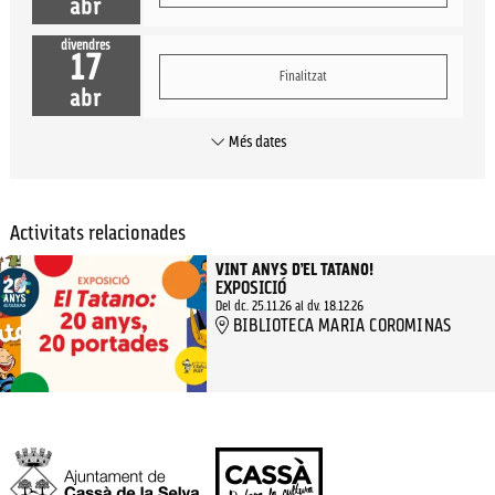
abr
divendres
17
Finalitzat
abr
Més dates
Activitats relacionades
VINT ANYS D’EL TATANO!
EXPOSICIÓ
Del dc. 25.11.26
al dv. 18.12.26
BIBLIOTECA MARIA COROMINAS