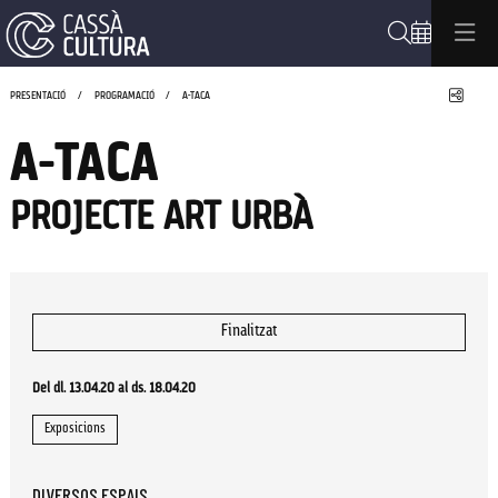
Cerca
Compa
PRESENTACIÓ
PROGRAMACIÓ
A-TACA
A-TACA
PROJECTE ART URBÀ
Finalitzat
Del dl. 13.04.20
al ds. 18.04.20
Exposicions
DIVERSOS ESPAIS