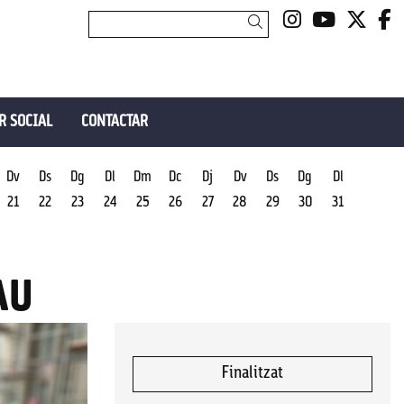
Link a insta
Link a y
Link 
L
Cercar
R SOCIAL
CONTACTAR
Dv
Ds
Dg
Dl
Dm
Dc
Dj
Dv
Ds
Dg
Dl
21
22
23
24
25
26
27
28
29
30
31
AU
Finalitzat