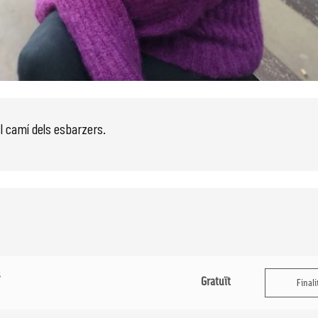
El camí dels esbarzers.
s
Gratuït
Finali