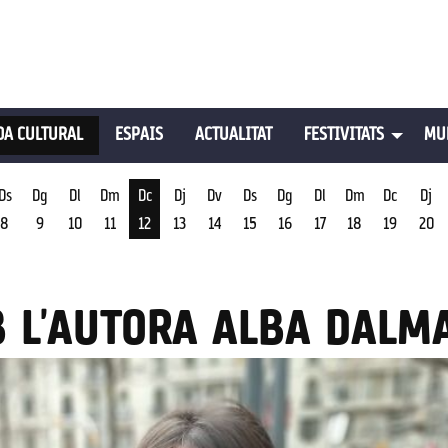
A CULTURAL
ESPAIS
ACTUALITAT
FESTIVITATS
MU
Ds
Dg
Dl
Dm
Dc
Dj
Dv
Ds
Dg
Dl
Dm
Dc
Dj
8
9
10
11
12
13
14
15
16
17
18
19
20
st
Dimecres 12 d'agost
B L'AUTORA ALBA DALM