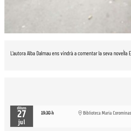
Diapositiva 1 de 1
L’autora Alba Dalmau ens vindrà a comentar la seva novel·la 
dilluns
27
19:30 h
Biblioteca Maria Coromina
jul