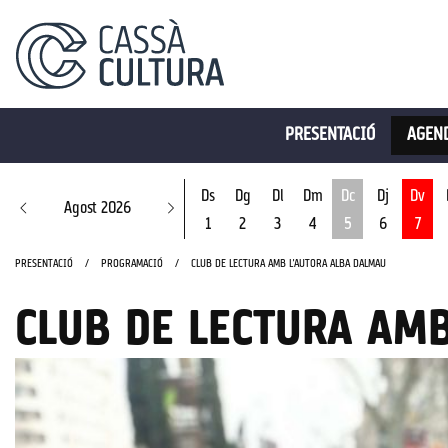
PRESENTACIÓ
AGEND
Ds
Dg
Dl
Dm
Dc
Dj
Dv
Agost 2026
1
2
3
4
5
6
7
Dimecres 5 d'ago
PRESENTACIÓ
PROGRAMACIÓ
CLUB DE LECTURA AMB L'AUTORA ALBA DALMAU
CLUB DE LECTURA AM