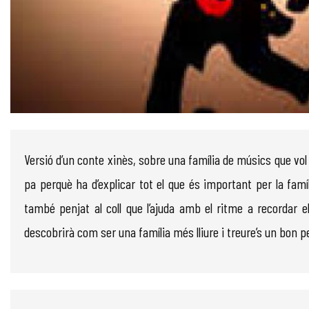
Diapositiva 1 de 1
Versió d’un conte xinès, sobre una família de músics que vol p
pa perquè ha d’explicar tot el que és important per la fam
també penjat al coll que l’ajuda amb el ritme a record
descobrirà com ser una família més lliure i treure’s un bon p