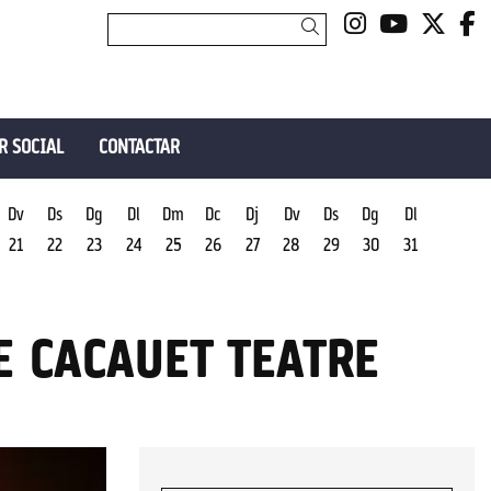
Link a insta
Link a y
Link 
L
Cercar
R SOCIAL
CONTACTAR
Dv
Ds
Dg
Dl
Dm
Dc
Dj
Dv
Ds
Dg
Dl
21
22
23
24
25
26
27
28
29
30
31
DE CACAUET TEATRE