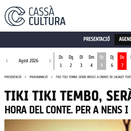
PRESENTACIÓ
AGEND
Ds
Dg
Dl
Dm
Dc
Dj
Dv
Agost 2026
1
2
3
4
5
6
7
Dimecres 5 d'ago
PRESENTACIÓ
PROGRAMACIÓ
TIKI TIKI TEMBO, SERÀS MÚSIC!, A CÀRREC DE CACAUET TEA
TIKI TIKI TEMBO, SER
HORA DEL CONTE. PER A NENS I