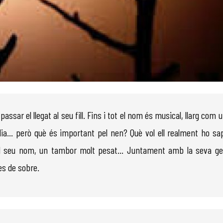
assar el llegat al seu fill. Fins i tot el nom és musical, llarg com 
ília… però què és important pel nen? Què vol ell realment ho sa
ar el seu nom, un tambor molt pesat… Juntament amb la seva 
es de sobre.