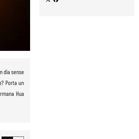
un dia sense
p? Porta un
germana Hua