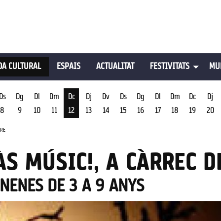
A CULTURAL
ESPAIS
ACTUALITAT
FESTIVITATS
MU
Ds
Dg
Dl
Dm
Dc
Dj
Dv
Ds
Dg
Dl
Dm
Dc
Dj
8
9
10
11
12
13
14
15
16
17
18
19
20
st
Dimecres 12 d'agost
TRE
ÀS MÚSIC!, A CÀRREC 
 NENES DE 3 A 9 ANYS