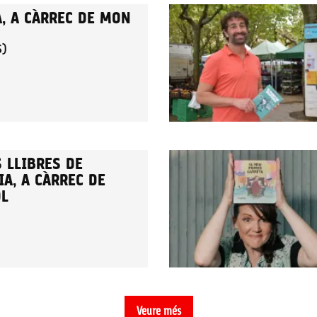
A, A CÀRREC DE MON
S)
 LLIBRES DE
A, A CÀRREC DE
OL
Veure més