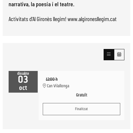
narrativa, la poesia i el teatre.
Activitats d'Al Gironès llegim! www.algironesllegim.cat
dissabte
03
12:00 h
Can Vilallonga
oct
Gratuït
Finalitzat