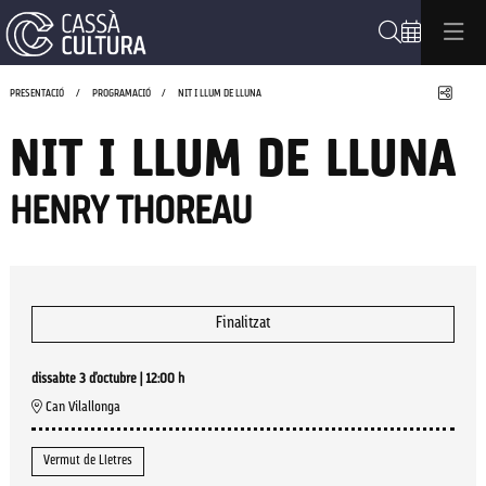
Cerca
Compa
PRESENTACIÓ
PROGRAMACIÓ
NIT I LLUM DE LLUNA
NIT I LLUM DE LLUNA
HENRY THOREAU
Finalitzat
dissabte 3 d’octubre
|
12:00 h
Can Vilallonga
Vermut de Lletres