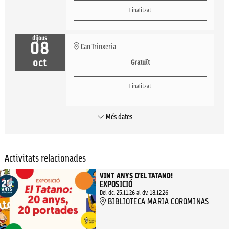
Finalitzat
dijous
08
Can Trinxeria
oct
Gratuït
Finalitzat
Més dates
Activitats relacionades
VINT ANYS D’EL TATANO!
EXPOSICIÓ
Del dc. 25.11.26
al dv. 18.12.26
BIBLIOTECA MARIA COROMINAS