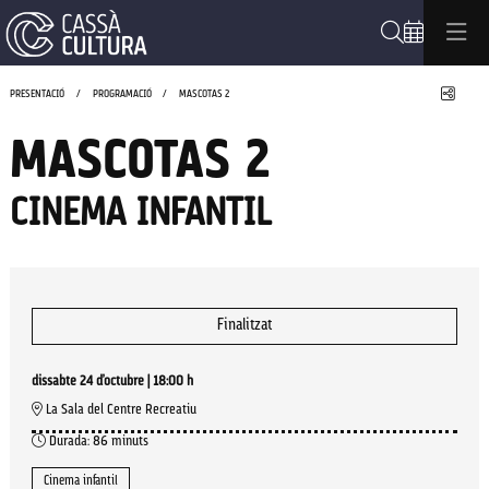
Cerca
Compa
PRESENTACIÓ
PROGRAMACIÓ
MASCOTAS 2
MASCOTAS 2
CINEMA INFANTIL
Finalitzat
dissabte 24 d’octubre
|
18:00 h
La Sala del Centre Recreatiu
Durada:
86 minuts
Cinema infantil