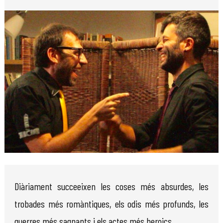
Diapositiva 1 de 1
Diàriament succeeixen les coses més absurdes, les
trobades més romàntiques, els odis més profunds, les
guerres més sagnants i els actes més heroics.