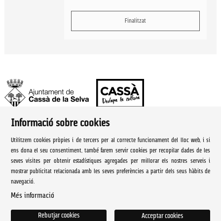
Finalitzat
Informació sobre cookies
Ajuntament de Cassà de la Selva | Àrea de cultura
Utilitzem cookies pròpies i de tercers per al correcte funcionament del lloc web, i si
Rambla Onze de Setembre, 107
ens dona el seu consentiment, també farem servir cookies per recopilar dades de les
seves visites per obtenir estadístiques agregades per millorar els nostres serveis i
Cassà de la Selva Tel. 972 460 005
mostrar publicitat relacionada amb les seves preferències a partir dels seus hàbits de
navegació.
culturacassa@cassa.cat
Més informació
Sitemap
|
Avís Legal
|
Ús de Cookies
|
Contactar
Rebutjar cookies
Acceptar cookies