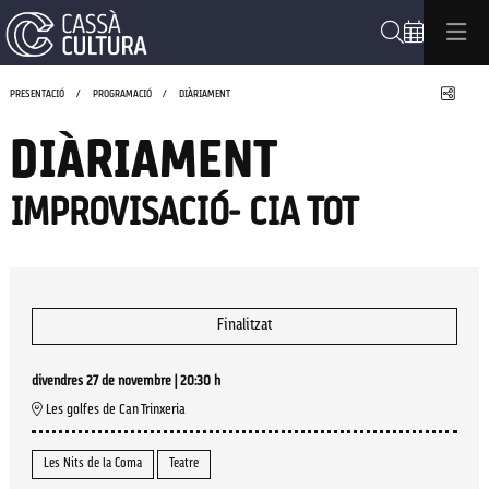
Cerca
Compa
PRESENTACIÓ
PROGRAMACIÓ
DIÀRIAMENT
DIÀRIAMENT
IMPROVISACIÓ- CIA TOT
Finalitzat
divendres 27 de novembre
|
20:30 h
Les golfes de Can Trinxeria
Les Nits de la Coma
Teatre