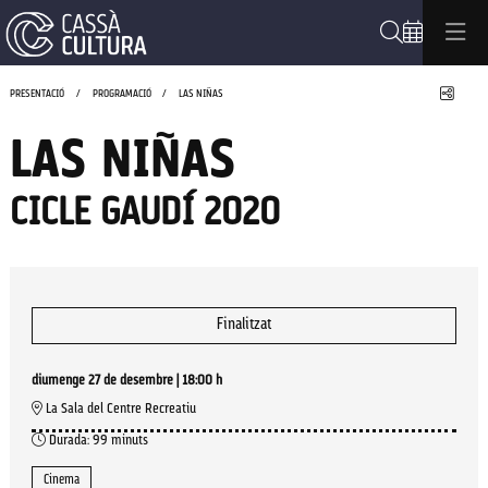
Cerca
Compa
PRESENTACIÓ
PROGRAMACIÓ
LAS NIÑAS
LAS NIÑAS
CICLE GAUDÍ 2020
Finalitzat
diumenge 27 de desembre
|
18:00 h
La Sala del Centre Recreatiu
Durada:
99 minuts
Cinema