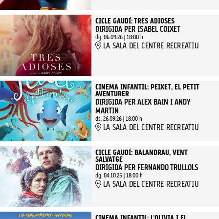
CICLE GAUDÍ: TRES ADIOSES
DIRIGIDA PER ISABEL COIXET
dg. 06.09.26
|
18:00 h
LA SALA DEL CENTRE RECREATIU
CINEMA INFANTIL: PEIXET, EL PETIT
AVENTURER
DIRIGIDA PER ALEX BAIN I ANDY
MARTIN
ds. 26.09.26
|
18:00 h
LA SALA DEL CENTRE RECREATIU
CICLE GAUDÍ: BALANDRAU, VENT
SALVATGE
DIRIGIDA PER FERNANDO TRULLOLS
dg. 04.10.26
|
18:00 h
LA SALA DEL CENTRE RECREATIU
CINEMA INFANTIL: L'OLIVIA I EL