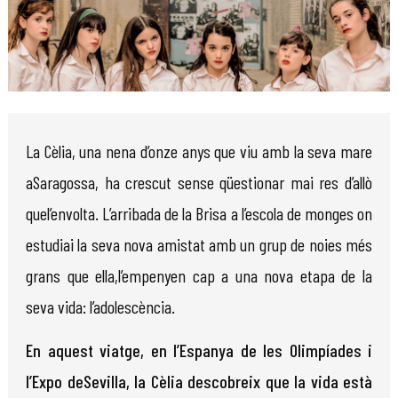
Diapositiva 1 de 1
La Cèlia, una nena d’onze anys que viu amb la seva mare
aSaragossa, ha crescut sense qüestionar mai res d’allò
quel’envolta. L’arribada de la Brisa a l’escola de monges on
estudiai la seva nova amistat amb un grup de noies més
grans que ella,l’empenyen cap a una nova etapa de la
seva vida: l’adolescència.
En aquest viatge, en l’Espanya de les Olimpíades i
l’Expo deSevilla, la Cèlia descobreix que la vida està